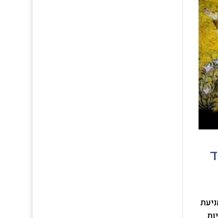
מניעת
ות