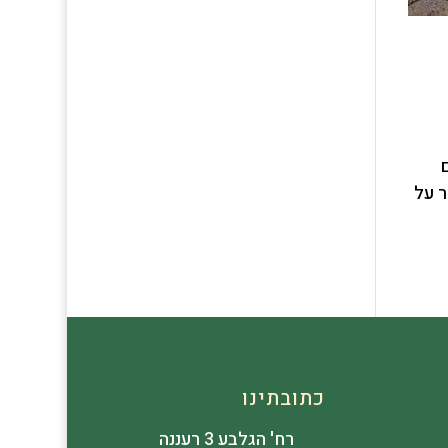
ם
 על
כתובתינו
רח' הגלבע 3 רעננה