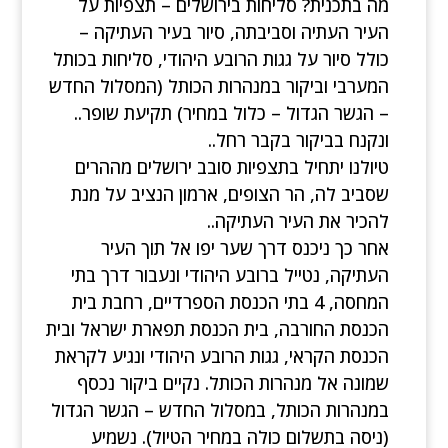
מה בתכנית? סליחות בירושלים – תצפיות על
העיר העתיה וסביבתה, סיור בעיר העתיקה –
כולל סיור על גגות הרובע היהודי, סליחות בכותל
המערבי וביקור במנהרות הכותל (המסלול החדש
– הגשר הגדול – כלול במחיר) תקיעת שופר..
ונקנח בביקור בקבר רחל..
טיולנו יתחיל בתצפיות סובב ירושלים מההרים
שסביב לה, הר הצופים, ארמון הנציב על מנת
להכיר את העיר העתיקה..
אחר כך ניכנס דרך שער יפו אל תוך העיר
העתיקה, נטייל ברובע היהודי ונעבור דרך בתי
המחסה, 4 בתי הכנסת הספרדיים, רחבת בית
הכנסת החורבה, בית הכנסת תפארת ישראל ובית
הכנסת הקראי, גגות הרובע היהודי ונגיע לקראת
שמונה אל מנהרות הכותל. נקיים ביקור נכסף
במנהרות הכותל, במסלול החדש – הגשר הגדול
(ניסה בתשלום כולה במחיר הטיול). נשמיע