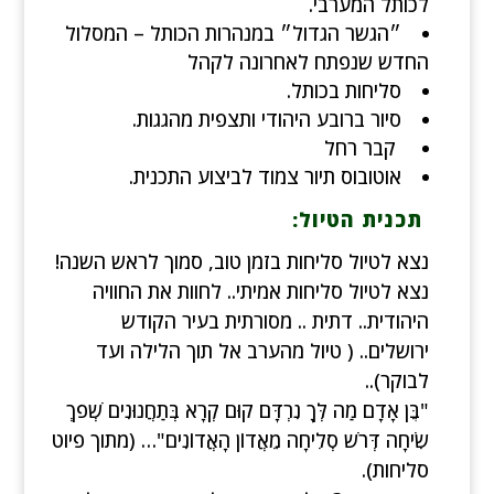
לכותל המערבי.
״הגשר הגדול״ במנהרות הכותל – המסלול
החדש שנפתח לאחרונה לקהל
סליחות בכותל.
סיור ברובע היהודי ותצפית מהגגות.
קבר רחל
אוטובוס תיור צמוד לביצוע התכנית.
תכנית הטיול:
נצא לטיול סליחות בזמן טוב, סמוך לראש השנה!
נצא לטיול סליחות אמיתי.. לחוות את החוויה
היהודית.. דתית .. מסורתית בעיר הקודש
ירושלים.. ( טיול מהערב אל תוך הלילה ועד
לבוקר)..
"בֶּן אָדָם מַה לְּךָ נִרְדָּם קוּם קְרָא בְּתַחֲנוּנִים שְׁפֹךְ
שִׂיחָה דְּרֹשׁ סְלִיחָה מֵאֲדוֹן הָאֲדוֹנִים"… (מתוך פיוט
סליחות).