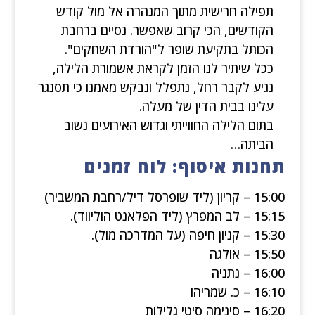
תפילה חרישית מתוך המנהרה אל מול קודש
הקודשים, הכי קרוב שאפשר. נסיים ברחבת
הכותל בתקיעת שופר ל"הורדת השחקים".
ככל שיתיר לנו הזמן לקראת אשמורת הלילה,
נגיע לקבר רחל, נתפלל ונבקש מאמנו כי תסנגר
עלינו בבית הדין של מעלה.
בתום הלילה החווייתי וגדוש האירועים נשוב
הביתה…
תחנות איסוף: לוח זמנים
15:00 – קריון (ליד שופרסל דיל/רחבת המשביר)
15:15 – לב המפרץ (ליד הפלאנט הוליווד).
15:30 – קניון חיפה (על המדרכה מול).
15:50 – אולגה
16:00 – נתניה
16:10 – כ. שמריהו
16:20 – סינימה סיטי גלילות