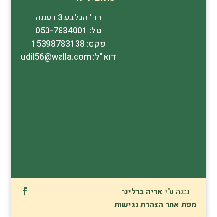
רח' הגלבע 3 רעננה
טל: 050-7834001
פקס: 15398783138
דוא"ל: udil56@walla.com
נבנה ע"י
אריה ברלינר
מפת אתר
הצהרת נגישות