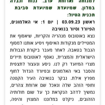
למנוחה וארוחת ערב. ננוח ונבלה
במלון. שמיועדת שמיועדת סביבת
תכנית הטיול:
ראשון 03.09.23 | יום 1: אי האלמוגים,
הפיורד וסיור בנואיבה
נצא באוטובוס מנהריה והקריות, שיאסוף את
המטיילים מנקודות האיסוף ויסיע אותנו למסוף
הגבול בטאבה. לאחר מעבר ביקורת הגבולות
הישראלית והמצרית, נאסף לאוטובוס תיירים
מצרי המיועד רק לנו. ניסע ונעצור לתצפית
והסבר באי האלמוגים ובפיורד הגדול לחוף
מפרץ אילת. נבקר בנואיבה העיר הקטנה
וחופי הזהב שלה ונאכל שם ארוחת צהרים,
נמשיך לדהב הנקראת כך על שום חולותיה
הזהובים, ניקלט במלוננו המצוין והיפה,