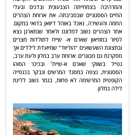
והמרהיבה בצמחייתה הצבעונית ובדגים ובעלי
החיים הססגוניים שבסביבתה. את ארוחת הצהרים
החמה והעשירה, נאכל באוהל דיוואן בדואי במקום.
אחר הצהרים נשוב למלוננו ולאחר שנתארגן נצא
לסיור במוזיאון שארם א- שייח לתולדות מצרים
ובתצוגת השעשועים "הוליווד" שמיועדת לילדים אך
מסקרנת גם מבוגרים. ארוחת ערב במלון ו
לעת ערב,
נטייל בשווקי שארם א-שייח׳ ובכיכר הסוהו
הססגונית, נצפה במסגד המרשים ונבקר בכנסייה
הקופטית המרשימה לא פחות, בגמר נשוב ללינת
לילה במלון.