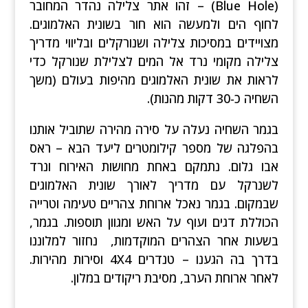
(Blue Hole) – זהו אתר צלילה נהדר המחובר
לחוף הים ולמעשה הוא חור בשונית האלמוגים.
מצויידים במסיכות צלילה ושנורקלים ובליווי מדריך
צלילה מקומי נרד אל המים לצלילת שנורקל כדי
לראות את שונית האלמוגים מהיפות בעולם (משך
השחיה כ-30 דקות מהנות).
בגמר השחיה נעלה על סירה מהירה שתוביל אותנו
בהפלגה של מספר קילומטרים ליעד הבא – ראס
אבו גלום. נתמקם באחת מחושות האירוח ונרד
לשנרקל עם מדריך לאורך שונית האלמוגים
שבמקום. בגמר נאכל ארוחת צהריים טעימה וטרייה
הכוללת דגים ועוף על האש ומגוון תוספות. בגמר,
בשעות אחר הצהרים המוקדמות, נחזור למלוננו
בדרך בה הגענו – טנדרים 4X4 וסירות מהירות.
לאחר ארוחת הערב, מסיבת ריקודים במלון.