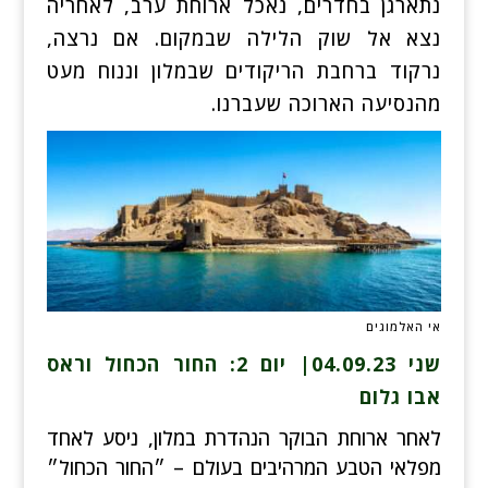
נתארגן בחדרים, נאכל ארוחת ערב, לאחריה
נצא אל שוק הלילה שבמקום. אם נרצה,
נרקוד ברחבת הריקודים שבמלון וננוח מעט
מהנסיעה הארוכה שעברנו.
אי האלמוגים
שני 04.09.23| יום 2: החור הכחול וראס
אבו
גלום
לאחר ארוחת הבוקר הנהדרת במלון, ניסע לאחד
מפלאי הטבע המרהיבים בעולם – ״החור הכחול״