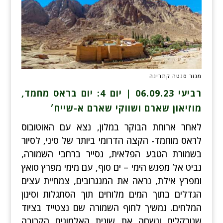
מנזר סנטה קתרינה
רביעי 06.09.23 | יום 4: יום בראס מחמד,
מוזיאון שארם ושווקי שארם א-שייח׳
לאחר ארוחת הבוקר במלון, נצא עם האוטובוס
לראס מוחמד- הקצה הדרומי ביותר של סיני, לסיור
בשמורת הטבע הפלאית, נסייר ברחבי השמורה,
נביט אל מפגש הימי – ים סוף, עם מימי מפרץ סואץ
ומפרץ אילת, נראה את המנגרובים, צמחיית עצים
הגדלים בתוך המים מלוחים תוך הסתגלות וסינון
המלחים. נמשיך לחוף השמורה שם נצטייד בציוד
שנורקלים ונשחה את שונית האלמוגים הקרובה