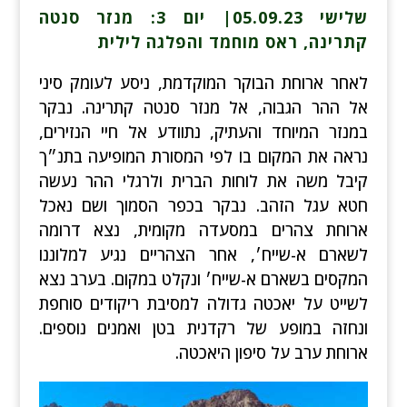
שלישי 05.09.23
| יום 3: מנזר סנטה
קתרינה, ראס מוחמד והפלגה לילית
לאחר ארוחת הבוקר המוקדמת, ניסע לעומק סיני
אל ההר הגבוה, אל מנזר סנטה קתרינה. נבקר
במנזר המיוחד והעתיק, נתוודע אל חיי הנזירים,
נראה את המקום בו לפי המסורת המופיעה בתנ״ך
קיבל משה את לוחות הברית ולרגלי ההר נעשה
חטא עגל הזהב. נבקר בכפר הסמוך ושם נאכל
ארוחת צהרים במסעדה מקומית, נצא דרומה
לשארם א-שייח׳, אחר הצהריים נגיע למלוננו
המקסים בשארם א-שייח׳ ונקלט במקום. בערב נצא
לשייט על יאכטה גדולה למסיבת ריקודים סוחפת
ונחזה במופע של רקדנית בטן ואמנים נוספים.
ארוחת ערב על סיפון היאכטה.