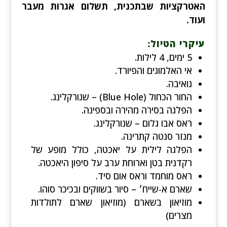
האטרקציות שבתכנית, תשלום אגרות מעבר
ועוד.
עיקרי הטיול:
5 ימים, 4 לילות.
אי האלמוגים והפיורד.
נואיבה.
החור הכחול (Blue Hole) – שנורקלינג.
הפלגה בסירה מהירה ובספינה.
ראס אבו גלום – שנורקלינג.
מנזר סנטה קתרינה.
הפלגה לילית על יאכטה, כולל מופע של
רקדנית בטן וארוחת ערב על סיפון היאכטה.
ראס מוחמד וראס אום סיד.
שארם א-שייח׳ – סיור בשווקים ובכיכר סוהו.
מוזיאון בשארם (מוזיאון שארם לתולדות
מצרים)