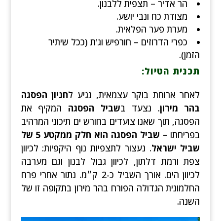
הר אדיר – תצפית ללבנון.
מצודת כח ונבי יושע.
מערת פער הפלאית.
כפרי הדרוזים – חורפיש וג'ת (ככל שיתיר
הזמן).
תכנית הטיול:
לאחר ארוחת בוקר עצמאית, נגיע ל
חניון הפסגה
בהר מירון
. נצעד ב
שביל הפסגה
המקיף את
הפסגה, תוך שאנו צועדים בחורש ים תיכוני המרהיב
בפריחתו –
שביל הפסגה הוא חלק ממקטע 5 של
שביל ישראל
. נעצור לתצפיות נוף היקפיות: לכיוון
צפת ורמת דלתון, לכיוון גבול לבנון וגם מערבה
לכיוון הים. אורך השביל כ-2 ק״מ. נתור אחרי פרח
החלמונית הגדולה הפורח בהר מירון בתקופה זו של
השנה.