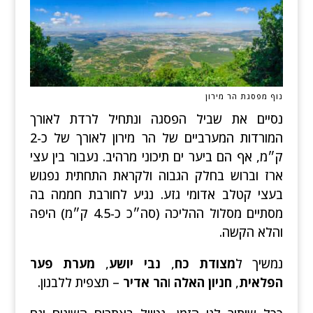
נוף מפסגת הר מירון
נסיים את שביל הפסגה ונתחיל לרדת לאורך
המורדות המערביים של הר מירון לאורך של כ-2
ק״מ, אף הם ביער ים תיכוני מרהיב. נעבור בין עצי
ארז וברוש בחלק הגבוה ולקראת התחתית נפגוש
בעצי קטלב אדומי גזע. נגיע לחורבת חממה בה
מסתיים מסלול ההליכה (סה״כ כ-4.5 ק״מ) היפה
והלא הקשה.
נמשיך ל
מצודת כח
,
נבי יושע
,
מערת פער
הפלאית
,
חניון האלה
ו
הר אדיר
– תצפית ללבנון.