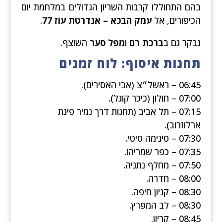
בהם התחוללו קרבות השריון הגדולים במלחמת יום
הכיפורים, אל
עמק הבכא – אנדרטת עוז 77
.
נבקר גם ב
ברכת רם
ו
מפל סער
השוצף.
תחנות איסוף: לוח זמנים
06:45 – ראשל״צ (אבי האסירים).
07:00 – חולון (כיכר קוגל).
07:15 – תל אביב (תחנות דרך נמיר פינת
ארלוזרוב).
07:30 – סינימה סיטי.
07:35 – כפר שמריהו.
07:50 – מחלף נתניה.
08:00 – חדרה.
08:30 – קניון חיפה.
08:30 – לב המפרץ.
08:45 – קריון.