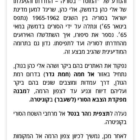
והנודע של ״המוסד״ בסוריה – החדרתו והפעלתו
של אלי כהן בדמשק. אלי כהן, שריגל למען מדינת
ישראל בסוריה בין השנים 1965-1962 (נתפס
בינואר 65׳) ונתלה על ידי הסורים בדמשק במאי
65׳. נספר את סיפורו, איך השתלשלו האירועים
מהחדרתו לסוריה ועד לתפיסתו. נדון גם בתרומה
המודיעינית שהניב מבצע זה.
נפקוד את האתרים בהם ביקר ושהה אלי כהן בגולן,
נתחיל באזור
אל חמה
(
חמת גדר
) בדרום רמת
הגולן, דרך עמדות ומוצבים שונים בהם ביקר
ועליהם דיווח ונגיע עד לצפון הרמה, ל
מבנה
מפקדת הצבא הסורי
(לשעבר)
ב
קוניטרה
.
נעלה ל
תצפית
מ
הר בנטל
אל מרחבי השטח הסורי
בקוניטרה.
לאחר מכן, נמשיך לכיוון צפון הרמה אל המקומות