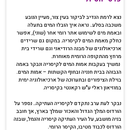
נצא לרמת הנדיב לביקור בעין צור, מעיין הנובע
משכבה בסלע.. נראה איך הובלו המים בתעלה
ובאמת מים לשימוש אתר רומי אחר (שוני), אפשר
כחלק מאמת המים לקיסריה. במקום גם שרידים
ארכיאולוגים של מבנה הרודיאני וגם שרידי בית
מרחץ מהתקופה הרומית מאוחרת.
נמשיך בעקבות אמות המים לקיסריה ונבקר באמה
הגבוהה בבית חנניה ובחוף הקשתות – אמות המים.
בוילת הציפורים ובתערוכה של ארכיאולוגיה ימית
במוזיאון ראלי ע"ש רקאנטי בקיסריה.
נבקר לעת ערב נתקדם לקיסריה העתיקה.. נספר על
הורדוס המלך הגדול והאכזר שמלך בארץ, אך חובב
בניה מושבע, על העיר העתיקה קיסריה והנמל, שבנה
הורדוס לכבוד מטיבו, הקיסר הרומי.