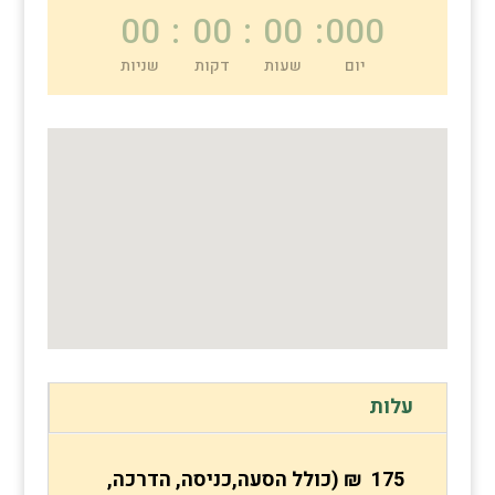
00
:
00
:
00
:
000
יום
שעות
דקות
שניות
עלות
175 ₪ (כולל הסעה,כניסה, הדרכה,