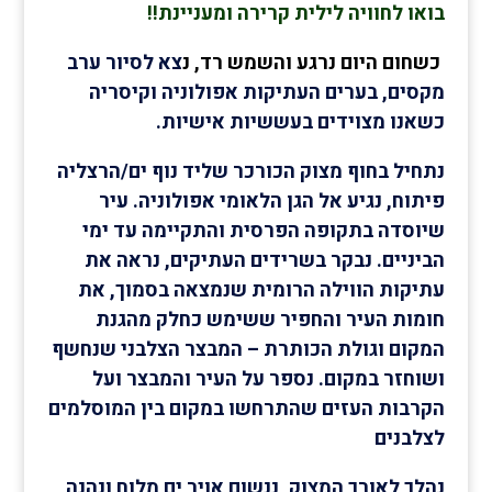
בואו לחוויה לילית קרירה ומעניינת!!
כשחום היום נרגע והשמש רד, נ
צא לסיור ערב
מקסים, בערים העתיקות אפולוניה וקיסריה
כשאנו מצוידים בעששיות אישיות.
נתחיל בחוף מצוק הכורכר שליד נוף ים/הרצליה
פיתוח, נגיע אל הגן הלאומי אפולוניה. עיר
שיוסדה בתקופה הפרסית והתקיימה עד ימי
הביניים. נבקר בשרידים העתיקים, נראה את
עתיקות הווילה הרומית שנמצאה בסמוך, את
חומות העיר והחפיר ששימש כחלק מהגנת
המקום וגולת הכותרת – המבצר הצלבני שנחשף
ושוחזר במקום. נספר על העיר והמבצר ועל
הקרבות העזים שהתרחשו במקום בין המוסלמים
לצלבנים
נהלך לאורך המצוק, ננשום אויר ים מלוח ונהנה