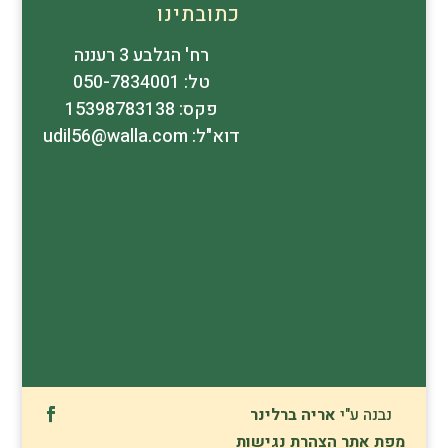
כתובתינו
רח' הגלבע 3 רעננה
טל: 050-7834001
פקס: 15398783138
דוא"ל: udil56@walla.com
נבנה ע"י
אריה ברלינר
מפת אתר
הצהרת נגישות