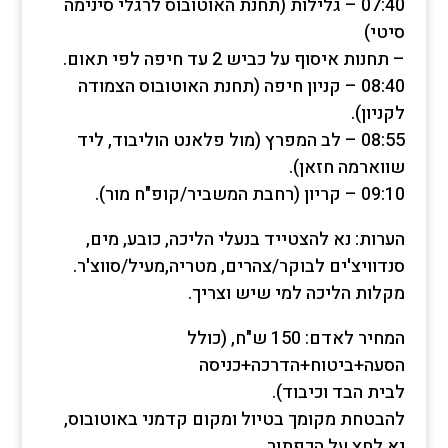
07:40 – גלילות (תחנת האוטובוס לרגלי סינימה
סיטי)
– תחנות איסוף על כביש 2 עד חיפה לפי תאום.
08:40 – קניון חיפה (תחנת האוטובוס הצמודה
לקניון).
08:55 – לב המפרץ (מול פלאנט הוליבוד, ליד
שווארמה חזאן).
09:10 – קריון (רחבת המשביר/קופ"ח מור).
הערות: נא להצטייד בנעלי הליכה, כובע, מים,
סנדוויצ'ים לבוקר/צהרים, מטריה,מעיל/סווצ'ר.
מקלות הליכה למי שיש וצריך.
המחיר לאדם: 150 ש"ח, (כולל
הסעה+ביטוח+הדרכה+כניסה
לבית הבד וכיבוד).
להבטחת מקומך בטיול ומקום קדמני באוטובוס,
נא לחץ על הכפתור