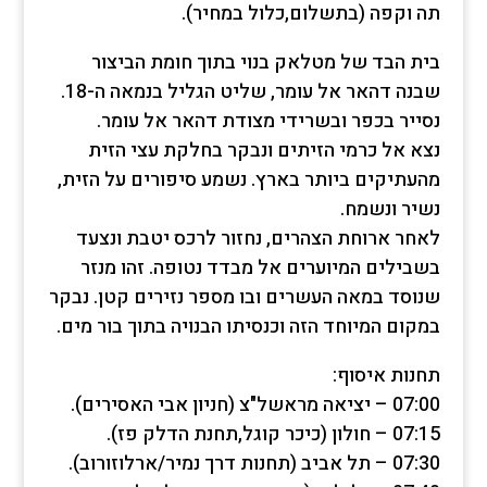
תה וקפה (בתשלום,כלול במחיר).
בית הבד של מטלאק בנוי בתוך חומת הביצור
שבנה דהאר אל עומר, שליט הגליל בנמאה ה-18.
נסייר בכפר ובשרידי מצודת דהאר אל עומר.
נצא אל כרמי הזיתים ונבקר בחלקת עצי הזית
מהעתיקים ביותר בארץ. נשמע סיפור
ים על הזית,
נשיר ונשמח.
לאחר ארוחת הצהרים, נחזור לרכס יטבת ונצעד
בשבילים המיוערים אל מבדד נטופה. זהו מנזר
שנוסד במאה העשרים ובו מספר נזירים קטן. נבקר
במקום המיוחד הזה וכנסיתו הבנויה בתוך בור מים.
תחנות איסוף:
07:00 – יציאה מראשל"צ (חניון אבי האסירים).
07:15 – חולון (כיכר קוגל,תחנת הדלק פז).
07:30 – תל אביב (תחנות דרך נמיר/ארלוזורוב).