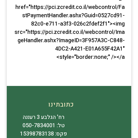
href="https://pci.zcredit.co.il/webcontrol/Fa
stPaymentHandler.ashx?Guid=0527cd91-
82c0-e711-a3f3-026c2fdef2f1"><img
src="https://pci.zcredit.co.il/webcontrol/Ima
geHandler.ashx?ImageID=3F957A3C-C848-
4DC2-A421-E01A655F42A1"
style="border:none;" /></a>
כתובתינו
רח' הגלבע 3 רעננה
טל: 050-7834001
פקס: 15398783138