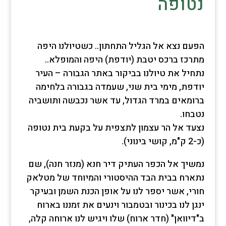
נטופה
הפעם נצא אל הגליל התחתון.. כשטיולנו היפה
מתרכז ברכס יטבת (יודפת) היפה והמופלא..
נתחיל את טיולנו בביקור באתר הגבורה – העיר
יודפת, מימי בית שני, שעמדה בגבורה בלחימה
ברומאים במרד הגדול, עד אשר נכבשה ותושביה
נטבחו.
נצעד אל הר עצמון לתצפית על בקעת בית נטופה
(כ-2 ק"מ, קושי בינוני).
נמשיך אל הכפר העתיק דיר חנא (מנזר חנה), שם
נתארח בבית הבד ההיסטורי והמיוחד של מטלאק
חורי, אשר יספר לנו על אופן הכנת השמן ובעיקר
ינגן לנו בכינור ובטמבור וינעים את זמננו בארוח
ב"דיוואן" (חדר ארוח) שלו ויגיש לנו ארוחה קלה,