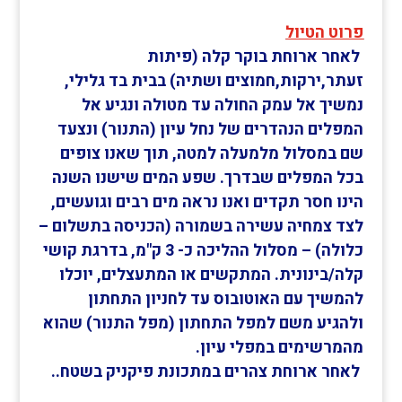
פרוט הטיול
לאחר ארוחת בוקר קלה (פיתות
זעתר,ירקות,חמוצים ושתיה) בבית בד גלילי,
נמשיך אל עמק החולה עד מטולה ו
נגיע אל
המפלים הנהדרים של נחל עיון (התנור) ונצעד
שם במסלול מלמעלה למטה, תוך שאנו צופים
בכל המפלים שבדרך. שפע המים שישנו השנה
הינו חסר תקדים ואנו נראה מים רבים וגועשים,
לצד צמחיה עשירה בשמורה (הכניסה בתשלום –
כלולה) – מסלול ההליכה כ- 3 ק"מ, בדרגת קושי
קלה/בינונית. המתקשים או המתעצלים, יוכלו
להמשיך עם האוטובוס עד לחניון התחתון
ולהגיע משם למפל התחתון (מפל התנור) שהוא
מהמרשימים במפלי עיון.
לאחר ארוחת צהרים במתכונת פיקניק בשטח..