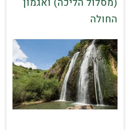
(מסלול הליכה) ואגמון
החולה