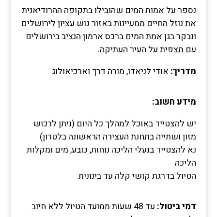
נספר על אמות המים שהובילו בתקופה ההרודיאנית
את נוזל החיים ממעיינות באזור גוש עציון לירושלים
ונבקר בגן אמת המים ברכס ארמון הנציב בירושלים
עם תצפית על העיר העתיקה.
מדריך:
אודי לניאדו, מורה דרך וארכיאולוג
מידע חשוב:
יש להצטייד באוכל למהלך כל היום (ניתן לרכוש
מזון ושתייה בתחנת העצירה הראשונה בלטרון)
נא להצטייד בנעלי הליכה נוחות, כובע, מים ומקלות
הליכה
הטיול בדרגת קושי קלה עד בינונית
דמי ביטול:
עד 48 שעות ממועד הטיול ללא חיוב