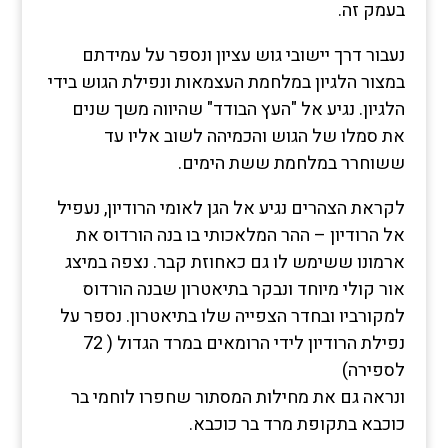
בעמק זה.
נעבור דרך יישובי גוש עציון ונספר על עמידתם
במצור הלגיון במלחמת העצמאות ונפילת הגוש בידי
הלגיון. נגיע אל "העץ הבודד" שהיווה משך שנים
את סמלו של הגוש והכמיהה לשוב אליו עד
ששוחרר במלחמת ששת הימים.
לקראת הצהרים נגיע אל הגן לאומי הרודיון, נעפיל
אל הרודיון – ההר המלאכותי בו בנה הורדוס את
ארמונו ששימש לו גם כאחוזת קבר. נצפה במיצג
אור קולי מיוחד ונבקר בתיאטרון שבנה הורדוס
למקורביו ובחדר הצפייה שלו בתיאטרון. נספר על
נפילת הרודיון לידי הרומאים במרד הגדול ( 72
לספירה)
ונראה גם את מחילות המסתור שחפרו לוחמי בר
כוכבא בתקופת מרד בר כוכבא.