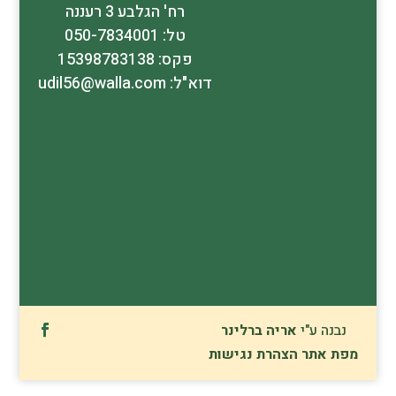
רח' הגלבע 3 רעננה
טל: 050-7834001
פקס: 15398783138
דוא"ל: udil56@walla.com
נבנה ע"י
אריה ברלינר
מפת אתר
הצהרת נגישות